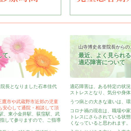
山寺博史名誉院長からの
て、

最近、よく見られる

適応障害について
に院長となりました石本佳代
適応障害は、ある特定の状況
ストレスとなり、気分や身体
三鷹市や武蔵野市近郊の児童
うつ病との大きな違いは、環
も安心して通院・相談して頂
コロナ禍の現在は、職場や家
寺駅、東小金井駅、荻窪駅、武
トレスにさらされている状態
指して参りますので、ご指導
くなっていると思われます。