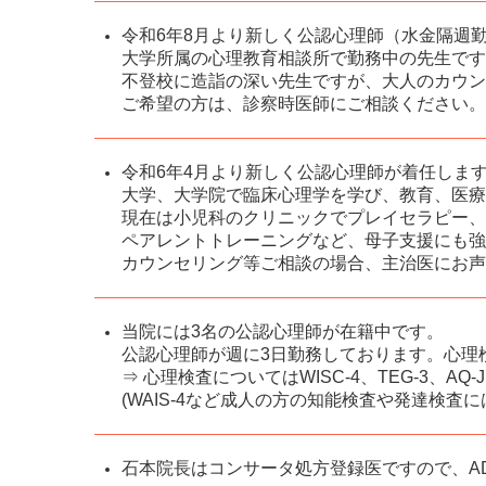
令和6年8月より新しく公認心理師（水金隔週
大学所属の心理教育相談所で勤務中の先生です
不登校に造詣の深い先生ですが、大人のカウン
ご希望の方は、診察時医師にご相談ください。
令和6年4月より新しく公認心理師が着任しま
大学、大学院で臨床心理学を学び、教育、医療
現在は小児科のクリニックでプレイセラピー、
ペアレントトレーニングなど、母子支援にも強
カウンセリング等ご相談の場合、主治医にお声
当院には3名の公認心理師が在籍中です。
公認心理師が週に3日勤務しております。心理
⇒ 心理検査についてはWISC-4、TEG-3、
(WAIS-4など成人の方の知能検査や発達検査
石本院長はコンサータ処方登録医ですので、A