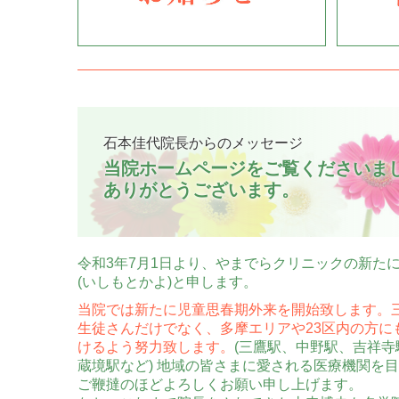
石本佳代院長からのメッセージ
当院ホームページをご覧くださいまし
ありがとうございます。
令和3年7月1日より、やまでらクリニックの新た
(いしもとかよ)と申します。
当院では新たに児童思春期外来を開始致します。
生徒さんだけでなく、多摩エリアや23区内の方に
けるよう努力致します。
(三鷹駅、中野駅、吉祥
蔵境駅など)
地域の皆さまに愛される医療機関を目
ご鞭撻のほど
よろしくお願い申し上げます。