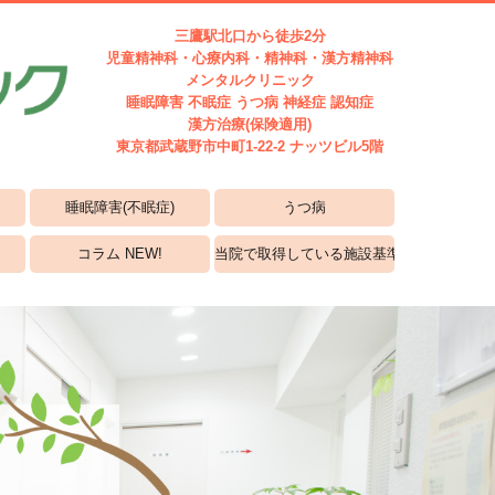
三鷹駅北口から徒歩2分
児童精神科・心療内科・精神科・漢方精神科
メンタルクリニック
睡眠障害 不眠症 うつ病 神経症 認知症
漢方治療(保険適用)
東京都武蔵野市中町1-22-2
ナッツビル5階
睡眠障害(不眠症)
うつ病
コラム NEW!
当院で取得している施設基準と加算にかか