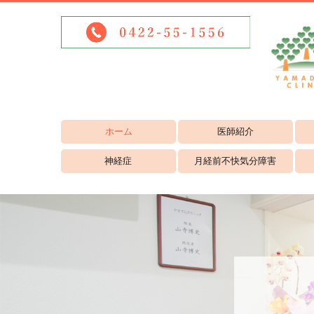
ホーム
医師紹介
リンク集
業績集ぺージ
神経症
月経前不快気分障害